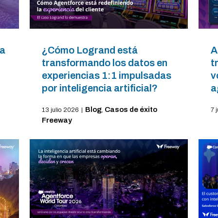
ta
¿Cómo Logrand está
A
transformando los datos en
t
experiencias 1:1 impulsadas
v
por inteligencia artificial?
a
Blog
Casos de éxito
13 julio 2026
|
,
7 
Freeway