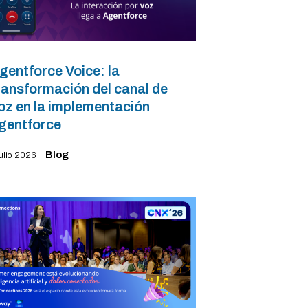
gentforce Voice: la
ransformación del canal de
oz en la implementación
gentforce
Blog
julio 2026
|