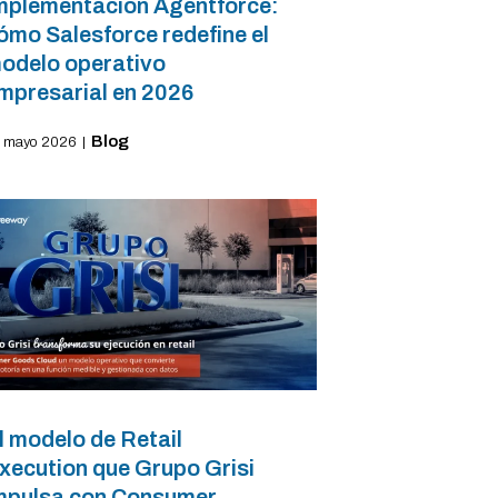
mplementación Agentforce:
ómo Salesforce redefine el
odelo operativo
mpresarial en 2026
Blog
 mayo 2026
|
l modelo de Retail
xecution que Grupo Grisi
mpulsa con Consumer