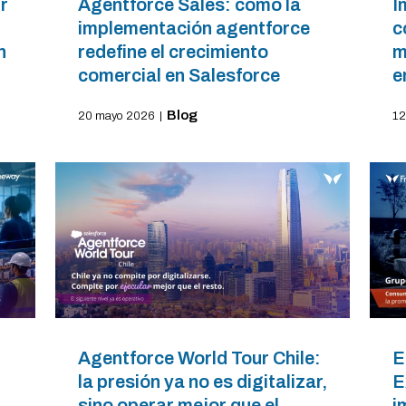
r
Agentforce Sales: cómo la
I
implementación agentforce
c
n
redefine el crecimiento
m
comercial en Salesforce
e
Blog
20 mayo 2026
|
12
Agentforce World Tour Chile:
E
la presión ya no es digitalizar,
E
sino operar mejor que el
i