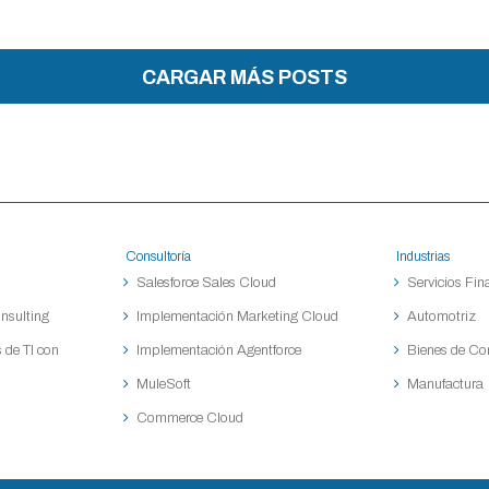
CARGAR MÁS POSTS
Consultoría
Industrias
Salesforce Sales Cloud
Servicios Fin
nsulting
Implementación Marketing Cloud
Automotriz
 de TI con
Implementación Agentforce
Bienes de C
MuleSoft
Manufactura
Commerce Cloud