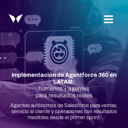
Saltar
al
contenido
Toggl
Navig
Freeway
Industrias
Implementación de Agentforce 360 en
Expertise Salesforce
LATAM:
humanos + agentes
Servicios
para resultados reales
Agentes autónomos de Salesforce para ventas,
servicio al cliente y operaciones con resultados
Insights
medibles desde el primer sprint.