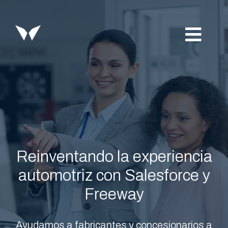
Saltar
al
contenido
Toggl
Navig
Freeway
Industrias
Expertise Salesforce
Reinventando la experiencia
Servicios
automotriz con Salesforce y
Freeway
Insights
Ayudamos a fabricantes y concesionarios a