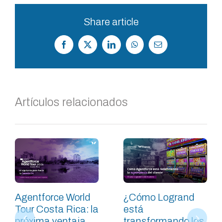
Share article
Facebook
X
LinkedIn
WhatsApp
Correo
electrónico
Artículos relacionados
Agentforce World
¿Cómo Logrand
Tour Costa Rica: la
está
próxima ventaja
transformando los