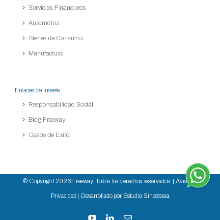
Servicios Financieros
Automotriz
Bienes de Consumo
Manufactura
Enlaces de Interés
Responsabilidad Social
Blog Freeway
Casos de Exito
© Copyright
2026 Freeway. Todos los derechos reservados. |
Aviso de
Privacidad
| Desarrollado por Estudio Sinestesia
YouTube
LinkedIn
Correo