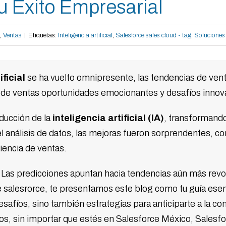
u Éxito Empresarial
,
Ventas
|
Etiquetas:
Inteligencia artificial
,
Salesforce sales cloud - tag
,
Soluciones 
ificial
se ha vuelto omnipresente, las tendencias de ve
s de ventas oportunidades emocionantes y desafíos innov
oducción de la
inteligencia artificial (IA)
, transformand
l análisis de datos, las mejoras fueron sorprendentes, c
ciencia de ventas.
Las predicciones apuntan hacia tendencias aún más revo
salesrorce, te presentamos este blog como tu guía esenc
desafíos, sino también estrategias para anticiparte a la
os, sin importar que estés en Salesforce México, Salesfo