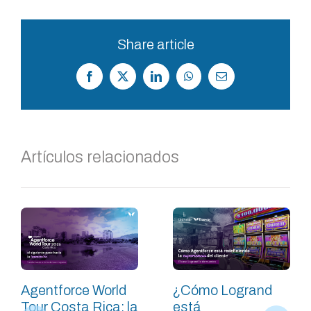
Share article
Facebook
X
LinkedIn
WhatsApp
Correo
electrónico
Artículos relacionados
Agentforce World
¿Cómo Logrand
Tour Costa Rica: la
está