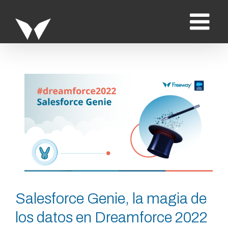
Saltar
al
contenido
Ver
imagen
más
grande
Salesforce Genie, la magia de
los datos en Dreamforce 2022