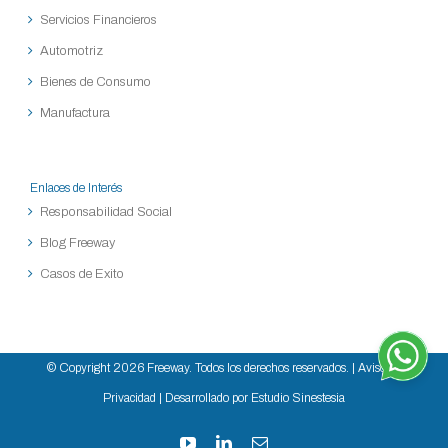
Servicios Financieros
Automotriz
Bienes de Consumo
Manufactura
Enlaces de Interés
Responsabilidad Social
Blog Freeway
Casos de Exito
© Copyright
2026 Freeway. Todos los derechos reservados. |
Aviso de
Privacidad
| Desarrollado por Estudio Sinestesia
YouTube
LinkedIn
Correo