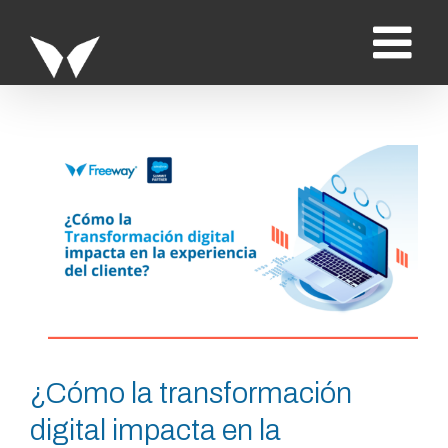
Saltar
al
contenido
Ver
imagen
más
grande
¿Cómo la transformación
digital impacta en la