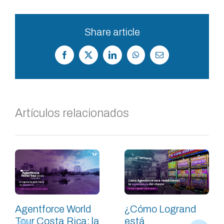
Share article
Facebook
X
LinkedIn
WhatsApp
Correo
electrónico
Artículos relacionados
Agentforce World
¿Cómo Logrand
Tour Costa Rica: la
está