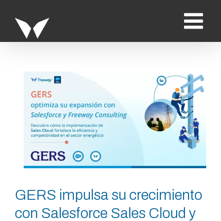
Saltar
al
contenido
Ver
imagen
más
grande
GERS impulsa su crecimiento
con Salesforce Sales Cloud y