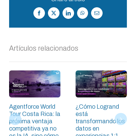
Facebook
X
LinkedIn
WhatsApp
Correo
electrónico
Artículos relacionados
Agentforce World
¿Cómo Logrand
Tour Costa Rica: la
está
próxima ventaja
transformando los
competitiva ya no
datos en
es la IA, sino cómo
experiencias 1:1