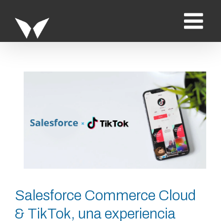
Saltar
al
contenido
Ver
imagen
más
grande
Salesforce Commerce Cloud
& TikTok, una experiencia