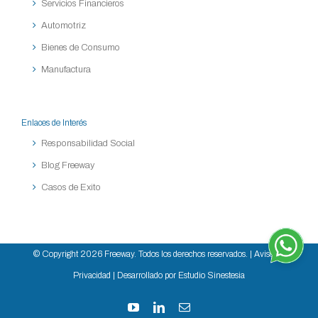
Servicios Financieros
Automotriz
Bienes de Consumo
Manufactura
Enlaces de Interés
Responsabilidad Social
Blog Freeway
Casos de Exito
© Copyright
2026 Freeway. Todos los derechos reservados. |
Aviso de
Privacidad
| Desarrollado por Estudio Sinestesia
YouTube
LinkedIn
Correo