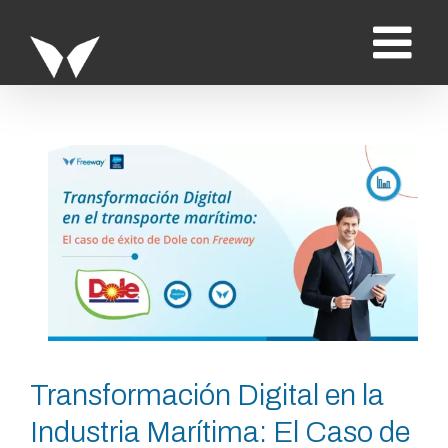
Saltar
al
contenido
Ver
imagen
más
grande
Transformación Digital en la
Industria Marítima: El Caso de