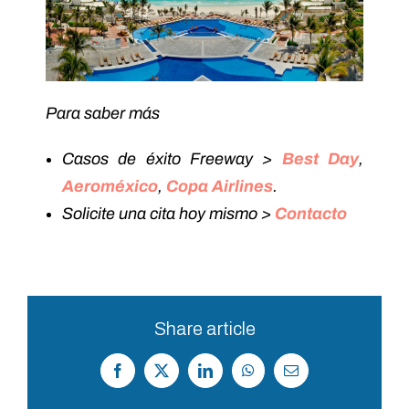
Para saber más
Casos de éxito Freeway >
Best Day
,
Aeroméxico
,
Copa Airlines
.
Solicite una cita hoy mismo >
Contacto
Share article
Facebook
X
LinkedIn
WhatsApp
Correo
electrónico