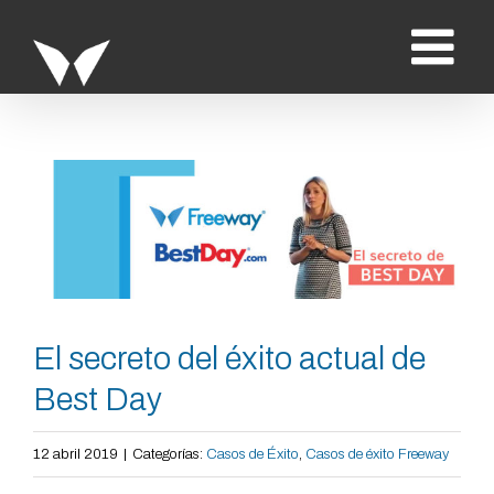
Saltar
al
contenido
Ver
imagen
más
grande
El secreto del éxito actual de
Best Day
12 abril 2019
|
Categorías:
Casos de Éxito
,
Casos de éxito Freeway