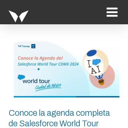
Saltar
al
contenido
Ver
imagen
más
grande
Conoce la agenda completa
de Salesforce World Tour