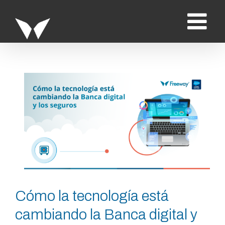
Saltar
al
contenido
Ver
imagen
más
grande
Cómo la tecnología está
cambiando la Banca digital y