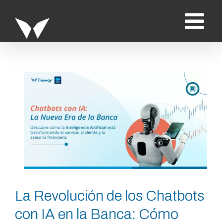
Saltar
al
contenido
Ver
imagen
más
grande
La Revolución de los Chatbots
con IA en la Banca: Cómo