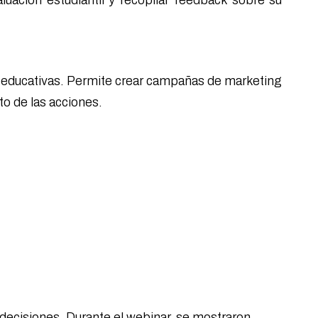
aluación estudiantil y recopilar feedback sobre su
nes educativas. Permite crear campañas de marketing
to de las acciones.
e decisiones. Durante el webinar, se mostraron