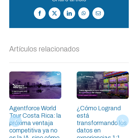
Facebook
X
LinkedIn
WhatsApp
Correo
electrónico
Artículos relacionados
Agentforce World
¿Cómo Logrand
Tour Costa Rica: la
está
próxima ventaja
transformando los
competitiva ya no
datos en
es la IA, sino cómo
experiencias 1:1