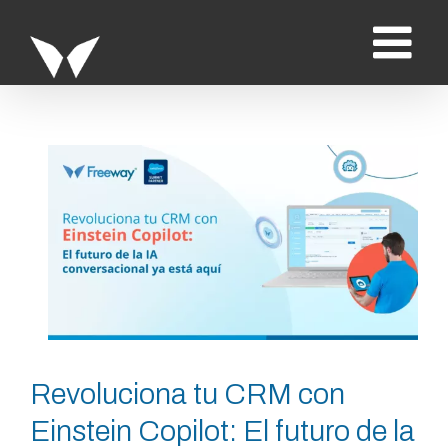
Saltar
al
contenido
Ver
imagen
más
grande
Revoluciona tu CRM con
Einstein Copilot: El futuro de la