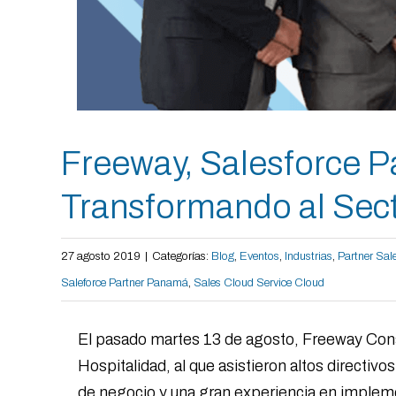
Freeway, Salesforce P
Transformando al Secto
27 agosto 2019
|
Categorías:
Blog
,
Eventos
,
Industrias
,
Partner Sal
Saleforce Partner Panamá
,
Sales Cloud Service Cloud
El pasado martes 13 de agosto, Freeway Cons
Hospitalidad, al que asistieron altos directi
de negocio y una gran experiencia en implem