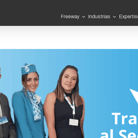
Freeway
Industrias
Expertis