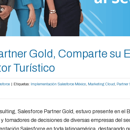
artner Gold, Comparte su 
r Turístico
esforce
|
Etiquetas:
Implementación Salesforce México
,
Marketing Cloud
,
Partner 
ulting, Salesforce Partner Gold, estuvo presente en el 
vos y tomadores de decisiones de diversas empresas del s
entación Salesforce en toda latinoamérica, destacando 