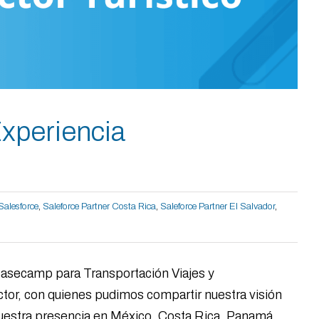
Experiencia
Salesforce
,
Saleforce Partner Costa Rica
,
Saleforce Partner El Salvador
,
Basecamp para Transportación Viajes y
ector, con quienes pudimos compartir nuestra visión
nuestra presencia en México, Costa Rica, Panamá,