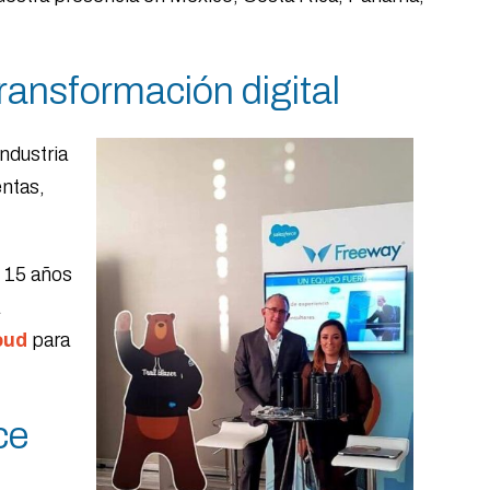
ransformación digital
ndustria
entas,
e 15 años
a
oud
para
ce