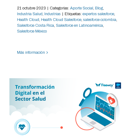
21 octubre 2023
|
Categorías:
Aporte Social
,
Blog
,
Industria Salud
,
Industrias
|
Etiquetas:
expertos salesforce
,
Health Cloud
,
Health Cloud Salesforce
,
salesforce colombia
,
Salesforce Costa Rica
,
Salesforce en Latinoamérica
,
Salesforce México
Más información