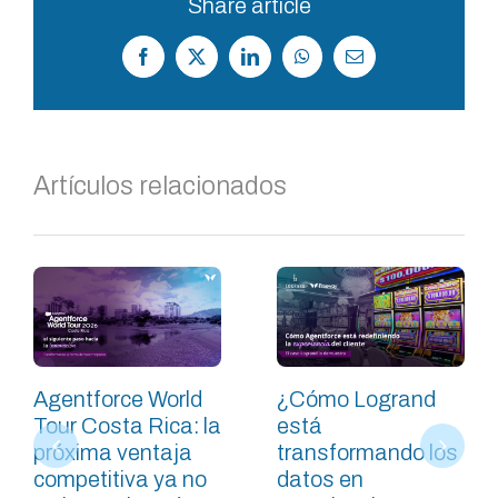
Share article
Facebook
X
LinkedIn
WhatsApp
Correo
electrónico
Artículos relacionados
Agentforce World
¿Cómo Logrand
Tour Costa Rica: la
está
próxima ventaja
transformando los
competitiva ya no
datos en