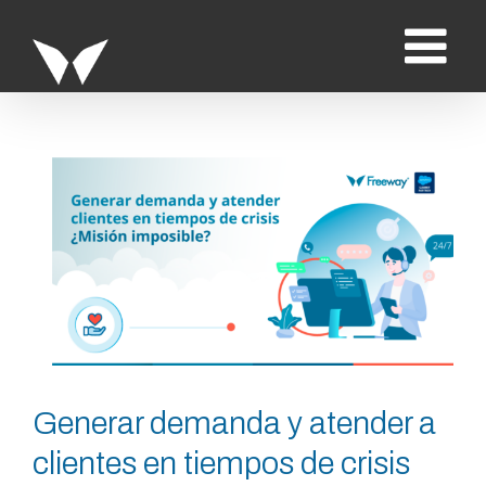
Saltar
al
contenido
Ver
imagen
más
grande
Generar demanda y atender a
clientes en tiempos de crisis