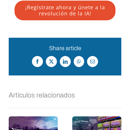
¡Regístrate ahora y únete a la
revolución de la IA!
Share article
Facebook
X
LinkedIn
WhatsApp
Correo
electrónico
Artículos relacionados