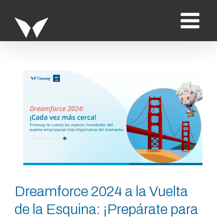
Saltar
al
contenido
Ver
imagen
más
grande
Dreamforce 2024 a la Vuelta
de la Esquina: ¡Prepárate para