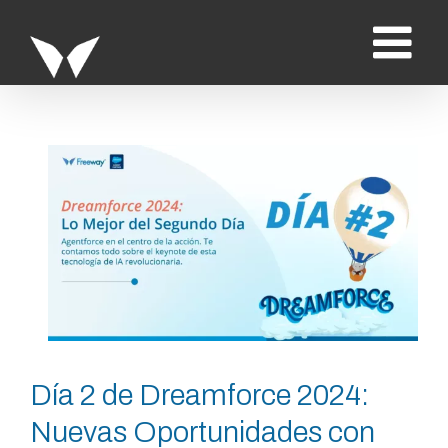
Saltar
al
contenido
Ver
imagen
más
grande
Día 2 de Dreamforce 2024:
Nuevas Oportunidades con