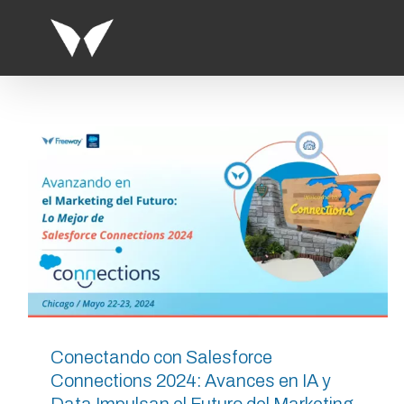
Saltar
al
contenido
Conectando con Salesforce
Connections 2024: Avances en IA y