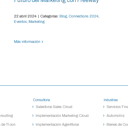
Futuro del Marketing con Freeway
22 abril 2024
|
Categorías:
Blog
,
Connections 2024
,
Eventos
,
Marketing
Más información
Consultoría
Industrias
Salesforce Sales Cloud
Servicios Fin
nsulting
Implementación Marketing Cloud
Automotriz
 de TI con
Implementación Agentforce
Bienes de C