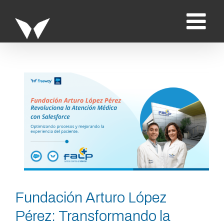
Saltar
al
contenido
Ver
imagen
más
grande
Fundación Arturo López
Pérez: Transformando la