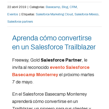
22 abril 2019
|
Categorías:
Basecamp
,
Blog
,
CRM
,
Eventos
|
Etiquetas:
Salesforce Marketing Cloud
,
Salesforce México
,
Salesforce partners
Aprenda cómo convertirse
en un Salesforce Trailblazer
Freeway, Gold
Salesforce Partner
, le
invita al reconocido
evento Salesforce
Basecamp Monterrey
el próximo martes
7 de mayo.
En el Salesforce Basecamp Monterrey
aprenderá cómo convertirse en un
Trailblazer, un pionero para sus clientes y