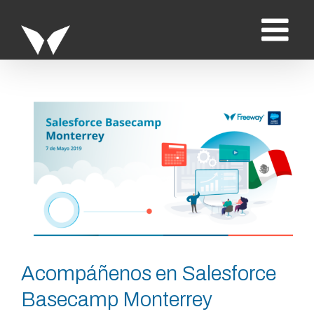
Saltar
al
contenido
Ver
imagen
más
grande
Acompáñenos en Salesforce
Basecamp Monterrey