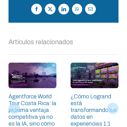
Facebook
X
LinkedIn
WhatsApp
Correo
electrónico
Artículos relacionados
Agentforce World
¿Cómo Logrand
Tour Costa Rica: la
está
próxima ventaja
transformando los
competitiva ya no
datos en
es la IA, sino cómo
experiencias 1:1