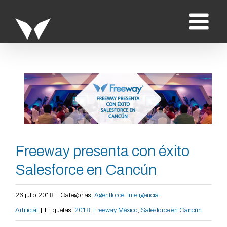
Saltar
al
contenido
Ver
imagen
más
grande
Freeway presenta con éxito
Salesforce en Cancún
26 julio 2018
|
Categorías:
Agentforce
,
Inteligencia
Artificial
|
Etiquetas:
2018
,
Freeway México
,
Salesforce en Cancún