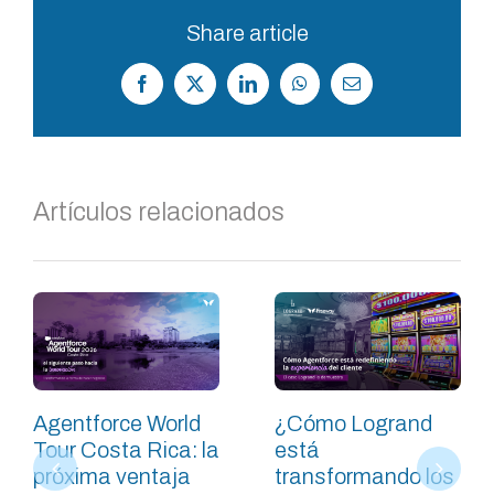
Share article
Facebook
X
LinkedIn
WhatsApp
Correo
electrónico
Artículos relacionados
Agentforce World
¿Cómo Logrand
Tour Costa Rica: la
está
próxima ventaja
transformando los