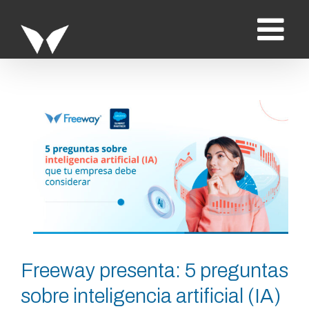
Saltar
al
contenido
Ver
imagen
más
grande
Freeway presenta: 5 preguntas
sobre inteligencia artificial (IA)