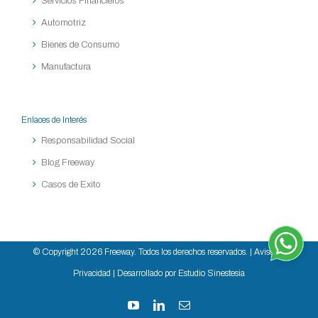
Servicios Financieros
Automotriz
Bienes de Consumo
Manufactura
Enlaces de Interés
Responsabilidad Social
Blog Freeway
Casos de Exito
© Copyright
2026 Freeway. Todos los derechos reservados. |
Aviso de
Privacidad
| Desarrollado por Estudio Sinestesia
YouTube
LinkedIn
Correo
electrónico